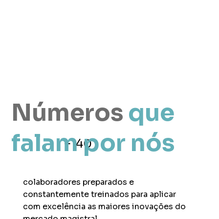
transformadoras.
Falar conosco
Números
que
falam por nós
+140
​colaboradores preparados e
constantemente treinados para aplicar
com excelência as maiores inovações do
mercado magistral.