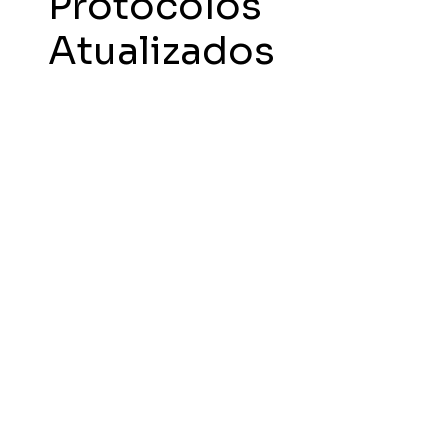
Protocolos
Atualizados
A Simple Pharma é referência em
formulações magistrais, investindo
continuamente em equipamentos de alta
tecnologia para produção rápida, precisa e
segura.
Trabalhamos com insumos inovadores e
avanços científicos que elevam a eficácia
dos tratamentos. Mantemos nossa equipe
em constante capacitação, garantindo
excelência e vanguarda no setor. Unindo
tecnologia, conhecimento e dedicação,
impulsionamos o futuro da manipulação
no Brasil com soluções modernas e