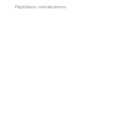
Peptídeos, metabolismo
Fale Conosco
A Simple Pharma
Envie seu pedido
São Paulo:
(11) 5548-0506
Brasília:
(61) 2194-8280