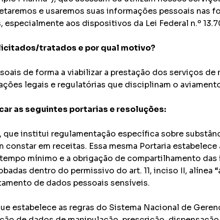
letaremos e usaremos suas informações pessoais nas fo
 especialmente aos dispositivos da Lei Federal n.º 13.
icitados/tratados e por qual motivo?
ssoais de forma a viabilizar a prestação dos serviços 
ações legais e regulatórias que disciplinam o aviamen
ar as seguintes portarias e resoluções:
8, que institui regulamentação específica sobre substâ
m constar em receitas. Essa mesma Portaria estabelece
 tempo mínimo e a obrigação de compartilhamento das i
adas dentro do permissivo do art. 11, inciso II, alínea 
atamento de dados pessoais sensíveis.
 que estabelece as regras do Sistema Nacional de Ger
uração de dados de manipulação, prescrição, dispensa