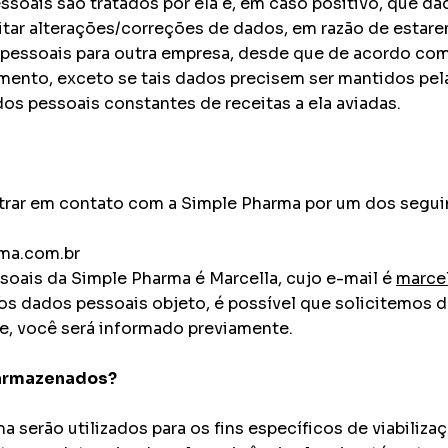
ssoais são tratados por ela e, em caso positivo, que 
itar alterações/correções de dados, em razão de estar
s pessoais para outra empresa, desde que de acordo co
mento, exceto se tais dados precisem ser mantidos pe
dos pessoais constantes de receitas a ela aviadas.
 entrar em contato com a Simple Pharma por um dos segu
rma.com.br
oais da Simple Pharma é Marcella, cujo e-mail é
marce
ar dos dados pessoais objeto, é possível que solicite
e, você será informado previamente.
 armazenados?
 serão utilizados para os fins específicos de viabiliz