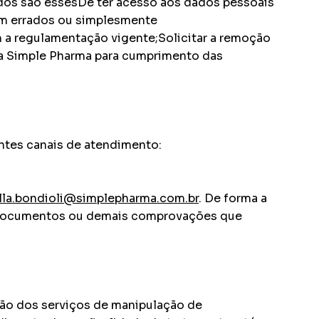
dados são essesDe ter acesso aos dados pessoais
em errados ou simplesmente
m a regulamentação vigente;Solicitar a remoção
la Simple Pharma para cumprimento das
intes canais de atendimento:
lla.bondioli@simplepharma.com.br
. De forma a
mos documentos ou demais comprovações que
ação dos serviços de manipulação de