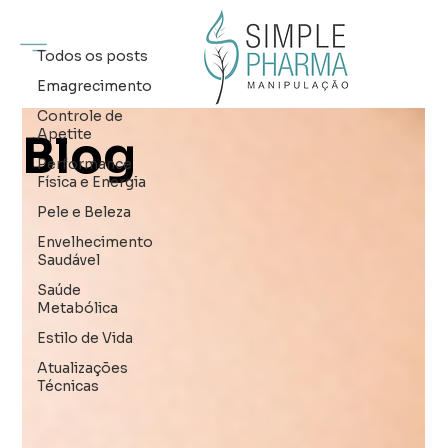
Pele e Beleza
Todos os posts
Emagrecimento
Controle de
Apetite
Blog
Performance
Física e Energia
Pele e Beleza
Envelhecimento
Saudável
Saúde
Metabólica
Estilo de Vida
Atualizações
Técnicas