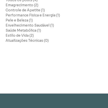
Todos os posts
(4)
4 posts
Emagrecimento
(2)
2 posts
Controle de Apetite
(1)
1 post
Performance Física e Energia
(1)
1 post
Pele e Beleza
(1)
1 post
Envelhecimento Saudável
(1)
1 post
Saúde Metabólica
(1)
1 post
Estilo de Vida
(2)
2 posts
Atualizações Técnicas
(0)
0 post