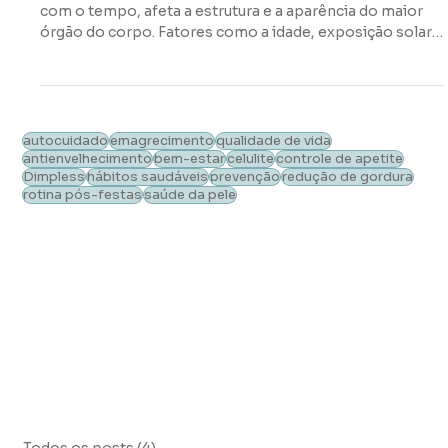
para Fora
O envelhecimento da pele é um processo natural que,
com o tempo, afeta a estrutura e a aparência do maior
órgão do corpo. Fatores como a idade, exposição solar,
poluição e estilo de vida, contribuem para a perda de
elasticidade, o surgimento de rugas, linhas finas e a
formação de celulite. Com o passar do tempo, o
organismo diminui a produção de colágeno e elastina,
proteínas essenciais para a firmeza e elasticidade da
autocuidado
emagrecimento
qualidade de vida
pele. Além disso: Estresse Oxidativo: O acúmulo de radic
antienvelhecimento
bem-estar
celulite
controle de apetite
Dimpless
hábitos saudáveis
prevenção
redução de gordura
rotina pós-festas
saúde da pele